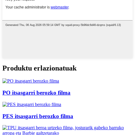
Produktu erlazionatuak
PO itsasgarri berozko filma
PES itsasgarri berozko filma