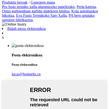
Produktu beroak
-
Gunearen mapa
Pes fusio termiko xafla aluminiozko panelerako
,
Perla kartoia
,
Ontzi-garbigailuan garbitu daitekeen biniloa
,
Kola autoitsaskor
bikoitza
,
Eva Fusio Termikoko Sare Xafla
,
PA bero urtutako
sarearen fabrikazioa
,
Bidali mezu elektronikoa
x
Posta elektronikoa
Posta elektronikoa
lucas@hotmelts.cn