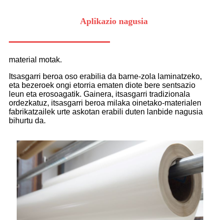
Aplikazio nagusia
material motak.
Itsasgarri beroa oso erabilia da barne-zola laminatzeko,
eta bezeroek ongi etorria ematen diote bere sentsazio
leun eta erosoagatik. Gainera, itsasgarri tradizionala
ordezkatuz, itsasgarri beroa milaka oinetako-materialen
fabrikatzailek urte askotan erabili duten lanbide nagusia
bihurtu da.