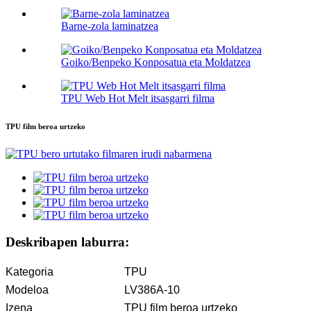
Barne-zola laminatzea
Goiko/Benpeko Konposatua eta Moldatzea
TPU Web Hot Melt itsasgarri filma
TPU film beroa urtzeko
Deskribapen laburra:
Kategoria
TPU
Modeloa
LV386A-10
Izena
TPU film beroa urtzeko