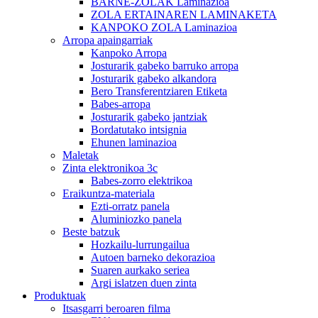
BARNE-ZOLAK Laminazioa
ZOLA ERTAINAREN LAMINAKETA
KANPOKO ZOLA Laminazioa
Arropa apaingarriak
Kanpoko Arropa
Josturarik gabeko barruko arropa
Josturarik gabeko alkandora
Bero Transferentziaren Etiketa
Babes-arropa
Josturarik gabeko jantziak
Bordatutako intsignia
Ehunen laminazioa
Maletak
Zinta elektronikoa 3c
Babes-zorro elektrikoa
Eraikuntza-materiala
Ezti-orratz panela
Aluminiozko panela
Beste batzuk
Hozkailu-lurrungailua
Autoen barneko dekorazioa
Suaren aurkako seriea
Argi islatzen duen zinta
Produktuak
Itsasgarri beroaren filma