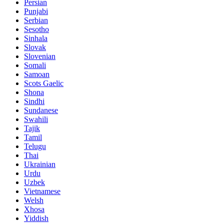
Persian
Punjabi
Serbian
Sesotho
Sinhala
Slovak
Slovenian
Somali
Samoan
Scots Gaelic
Shona
Sindhi
Sundanese
Swahili
Tajik
Tamil
Telugu
Thai
Ukrainian
Urdu
Uzbek
Vietnamese
Welsh
Xhosa
Yiddish