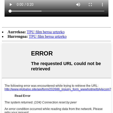
Aurrekoa:
TPU film beroa urtzeko
Hurrengoa:
TPU film beroa urtzeko