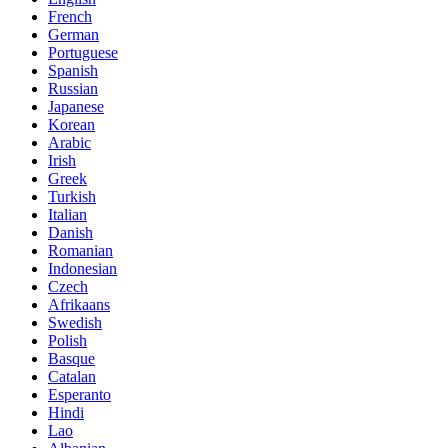
French
German
Portuguese
Spanish
Russian
Japanese
Korean
Arabic
Irish
Greek
Turkish
Italian
Danish
Romanian
Indonesian
Czech
Afrikaans
Swedish
Polish
Basque
Catalan
Esperanto
Hindi
Lao