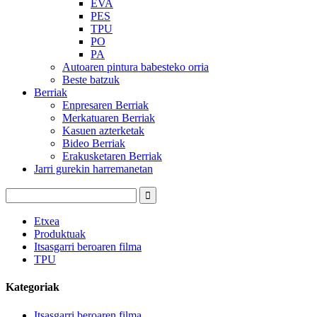
EVA
PES
TPU
PO
PA
Autoaren pintura babesteko orria
Beste batzuk
Berriak
Enpresaren Berriak
Merkatuaren Berriak
Kasuen azterketak
Bideo Berriak
Erakusketaren Berriak
Jarri gurekin harremanetan
Etxea
Produktuak
Itsasgarri beroaren filma
TPU
Kategoriak
Itsasgarri beroaren filma