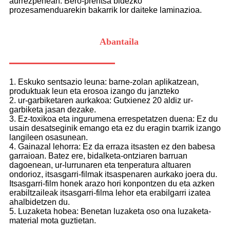
aurrezpenean. Bero-prentsa bidezko
prozesamenduarekin bakarrik lor daiteke laminazioa.
Abantaila
1. Eskuko sentsazio leuna: barne-zolan aplikatzean,
produktuak leun eta erosoa izango du janzteko
2. ur-garbiketaren aurkakoa: Gutxienez 20 aldiz ur-
garbiketa jasan dezake.
3. Ez-toxikoa eta ingurumena errespetatzen duena: Ez du
usain desatseginik emango eta ez du eragin txarrik izango
langileen osasunean.
4. Gainazal lehorra: Ez da erraza itsasten ez den babesa
garraioan. Batez ere, bidalketa-ontziaren barruan
dagoenean, ur-lurrunaren eta tenperatura altuaren
ondorioz, itsasgarri-filmak itsaspenaren aurkako joera du.
Itsasgarri-film honek arazo hori konpontzen du eta azken
erabiltzaileak itsasgarri-filma lehor eta erabilgarri izatea
ahalbidetzen du.
5. Luzaketa hobea: Benetan luzaketa oso ona luzaketa-
material mota guztietan.