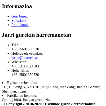
Informazioa
Guri buruz
Soluzioak
Produktuak
Jarri gurekin harremanetan
Tel.:
+86 15601850530
Helbide elektronikoa:
lucas@hotmelts.cn
Whatsapp:
+86 13117022103
Hehe-filma:
+86 15601850530
Egoitzaren helbidea:
111, Building 5, No.1101, Huyi Road, Nanxiang, Jiading Barrutia,
Shanghai, Txina
Fabrikaren helbidea:
Qidong hiria, Jiangsu probintzian
© Copyright - 2010-2020 : Eskubide guztiak erreserbatuta.