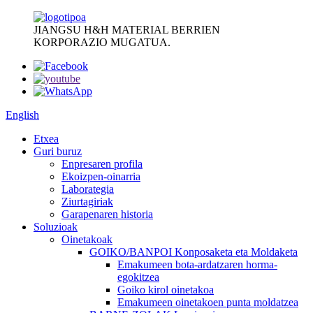
JIANGSU H&H MATERIAL BERRIEN
KORPORAZIO MUGATUA.
English
Etxea
Guri buruz
Enpresaren profila
Ekoizpen-oinarria
Laborategia
Ziurtagiriak
Garapenaren historia
Soluzioak
Oinetakoak
GOIKO/BANPOI Konposaketa eta Moldaketa
Emakumeen bota-ardatzaren horma-
egokitzea
Goiko kirol oinetakoa
Emakumeen oinetakoen punta moldatzea