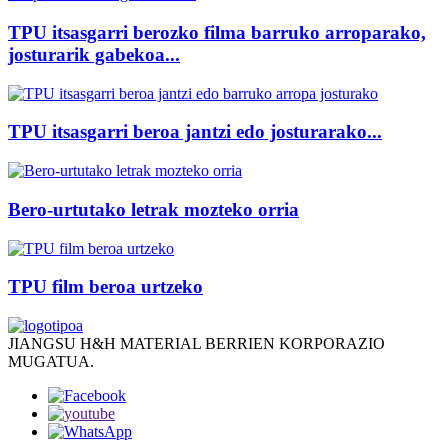
TPU itsasgarri berozko filma barruko arroparako,
josturarik gabekoa...
TPU itsasgarri beroa jantzi edo josturarako...
Bero-urtutako letrak mozteko orria
TPU film beroa urtzeko
JIANGSU H&H MATERIAL BERRIEN KORPORAZIO
MUGATUA.