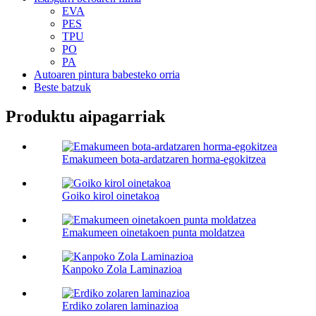
EVA
PES
TPU
PO
PA
Autoaren pintura babesteko orria
Beste batzuk
Produktu aipagarriak
Emakumeen bota-ardatzaren horma-egokitzea
Goiko kirol oinetakoa
Emakumeen oinetakoen punta moldatzea
Kanpoko Zola Laminazioa
Erdiko zolaren laminazioa