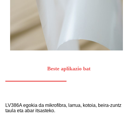
Beste aplikazio bat
LV386A egokia da mikrofibra, larrua, kotoia, beira-zuntz
taula eta abar itsasteko.