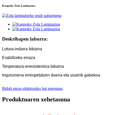
Kanpoko Zola Laminazioa
Deskribapen laburra:
Lotura-indarra bikaina
Erabiltzeko erraza
Tenperatura-erresistentzia bikaina
Ingurumena errespetatzen duena eta usainik gabekoa
Bidali mezu elektroniko bat guregana
Produktuaren xehetasuna