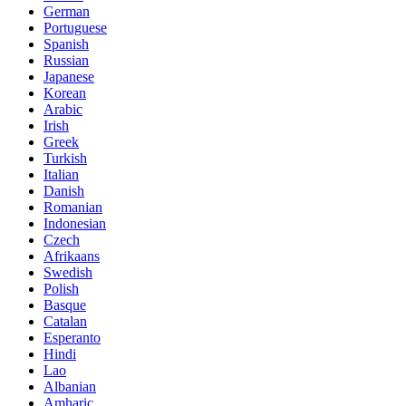
German
Portuguese
Spanish
Russian
Japanese
Korean
Arabic
Irish
Greek
Turkish
Italian
Danish
Romanian
Indonesian
Czech
Afrikaans
Swedish
Polish
Basque
Catalan
Esperanto
Hindi
Lao
Albanian
Amharic