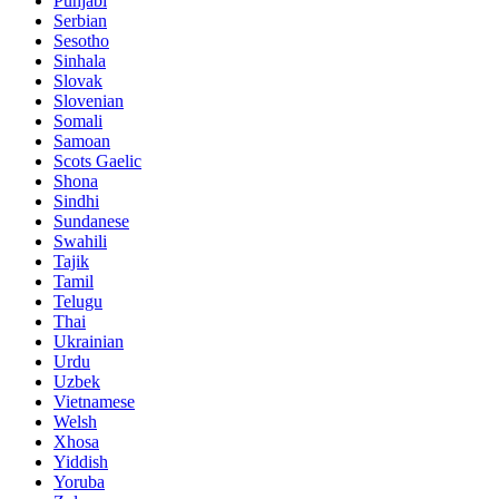
Punjabi
Serbian
Sesotho
Sinhala
Slovak
Slovenian
Somali
Samoan
Scots Gaelic
Shona
Sindhi
Sundanese
Swahili
Tajik
Tamil
Telugu
Thai
Ukrainian
Urdu
Uzbek
Vietnamese
Welsh
Xhosa
Yiddish
Yoruba