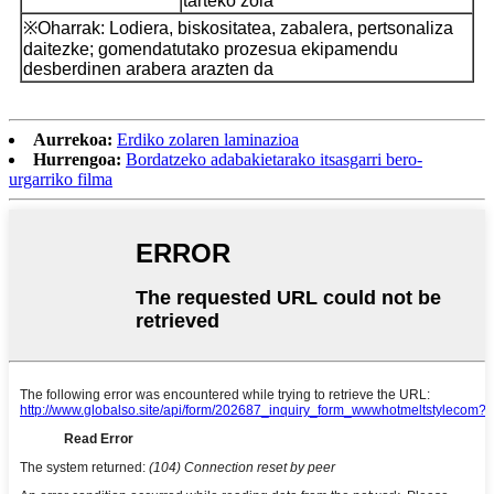
tarteko zola
※Oharrak: Lodiera, biskositatea, zabalera, pertsonaliza
daitezke; gomendatutako prozesua ekipamendu
desberdinen arabera arazten da
Aurrekoa:
Erdiko zolaren laminazioa
Hurrengoa:
Bordatzeko adabakietarako itsasgarri bero-
urgarriko filma