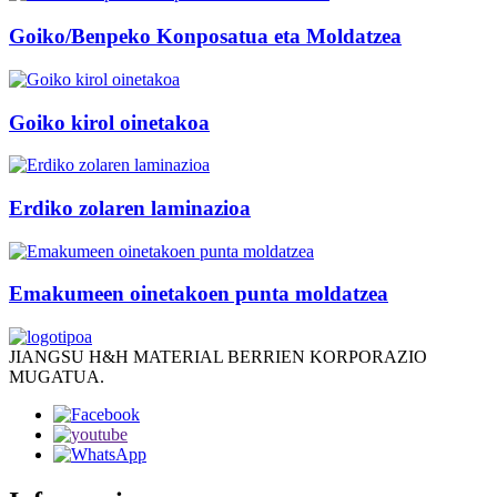
Goiko/Benpeko Konposatua eta Moldatzea
Goiko kirol oinetakoa
Erdiko zolaren laminazioa
Emakumeen oinetakoen punta moldatzea
JIANGSU H&H MATERIAL BERRIEN KORPORAZIO
MUGATUA.