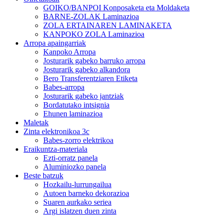
GOIKO/BANPOI Konposaketa eta Moldaketa
BARNE-ZOLAK Laminazioa
ZOLA ERTAINAREN LAMINAKETA
KANPOKO ZOLA Laminazioa
Arropa apaingarriak
Kanpoko Arropa
Josturarik gabeko barruko arropa
Josturarik gabeko alkandora
Bero Transferentziaren Etiketa
Babes-arropa
Josturarik gabeko jantziak
Bordatutako intsignia
Ehunen laminazioa
Maletak
Zinta elektronikoa 3c
Babes-zorro elektrikoa
Eraikuntza-materiala
Ezti-orratz panela
Aluminiozko panela
Beste batzuk
Hozkailu-lurrungailua
Autoen barneko dekorazioa
Suaren aurkako seriea
Argi islatzen duen zinta