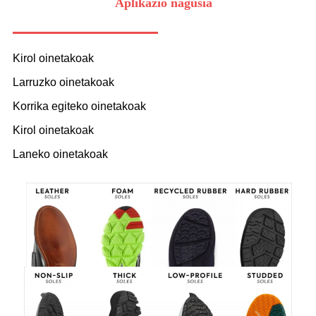
Aplikazio nagusia
Kirol oinetakoak
Larruzko oinetakoak
Korrika egiteko oinetakoak
Kirol oinetakoak
Laneko oinetakoak