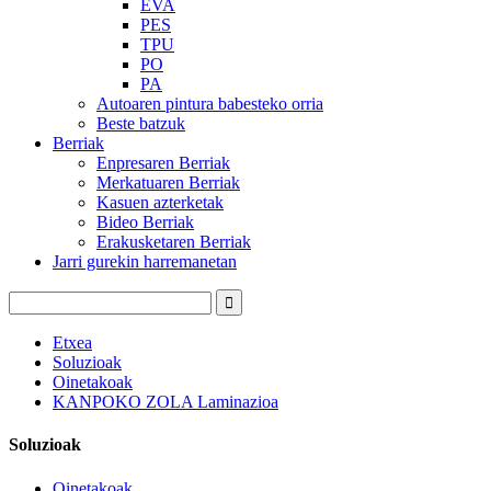
EVA
PES
TPU
PO
PA
Autoaren pintura babesteko orria
Beste batzuk
Berriak
Enpresaren Berriak
Merkatuaren Berriak
Kasuen azterketak
Bideo Berriak
Erakusketaren Berriak
Jarri gurekin harremanetan
Etxea
Soluzioak
Oinetakoak
KANPOKO ZOLA Laminazioa
Soluzioak
Oinetakoak