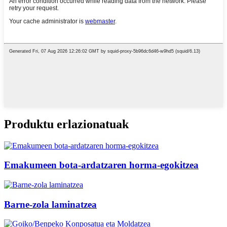
Produktu erlazionatuak
Emakumeen bota-ardatzaren horma-egokitzea
Barne-zola laminatzea