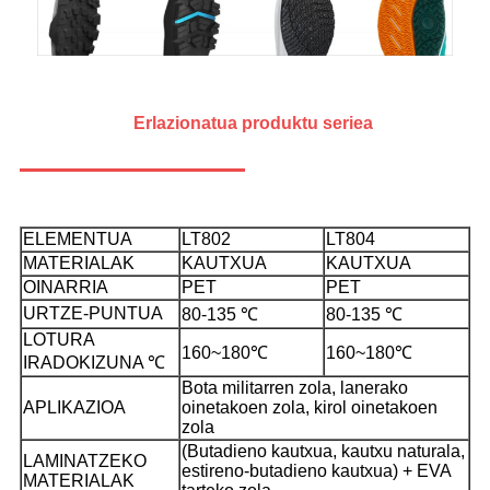
Erlazionatua
produktu seriea
ELEMENTUA
LT802
LT804
MATERIALAK
KAUTXUA
KAUTXUA
OINARRIA
PET
PET
URTZE-PUNTUA
80-135 ℃
80-135 ℃
LOTURA
160~180℃
160~180℃
IRADOKIZUNA ℃
Bota militarren zola, lanerako
APLIKAZIOA
oinetakoen zola, kirol oinetakoen
zola
(Butadieno kautxua, kautxu naturala,
LAMINATZEKO
estireno-butadieno kautxua) + EVA
MATERIALAK