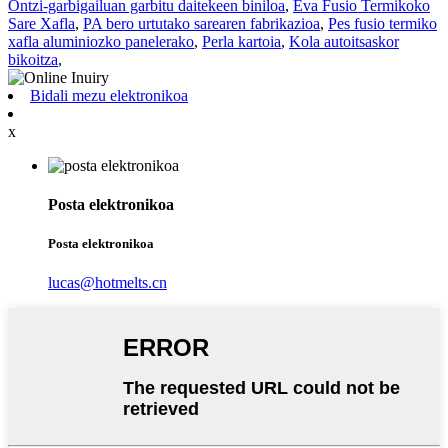
Ontzi-garbigailuan garbitu daitekeen biniloa
,
Eva Fusio Termikoko
Sare Xafla
,
PA bero urtutako sarearen fabrikazioa
,
Pes fusio termiko
xafla aluminiozko panelerako
,
Perla kartoia
,
Kola autoitsaskor
bikoitza
,
Bidali mezu elektronikoa
x
Posta elektronikoa
Posta elektronikoa
lucas@hotmelts.cn