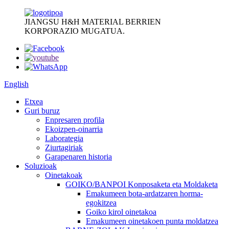
JIANGSU H&H MATERIAL BERRIEN
KORPORAZIO MUGATUA.
English
Etxea
Guri buruz
Enpresaren profila
Ekoizpen-oinarria
Laborategia
Ziurtagiriak
Garapenaren historia
Soluzioak
Oinetakoak
GOIKO/BANPOI Konposaketa eta Moldaketa
Emakumeen bota-ardatzaren horma-
egokitzea
Goiko kirol oinetakoa
Emakumeen oinetakoen punta moldatzea