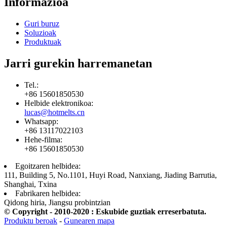
Informazioa
Guri buruz
Soluzioak
Produktuak
Jarri gurekin harremanetan
Tel.:
+86 15601850530
Helbide elektronikoa:
lucas@hotmelts.cn
Whatsapp:
+86 13117022103
Hehe-filma:
+86 15601850530
Egoitzaren helbidea:
111, Building 5, No.1101, Huyi Road, Nanxiang, Jiading Barrutia,
Shanghai, Txina
Fabrikaren helbidea:
Qidong hiria, Jiangsu probintzian
© Copyright - 2010-2020 : Eskubide guztiak erreserbatuta.
Produktu beroak
-
Gunearen mapa