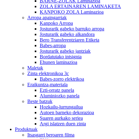
BARNE-ZOLAK Laminazioa
ZOLA ERTAINAREN LAMINAKETA
KANPOKO ZOLA Laminazioa
Arropa apaingarriak
Kanpoko Arropa
Josturarik gabeko barruko arropa
Josturarik gabeko alkandora
Bero Transferentziaren Etiketa
Babes-arropa
Josturarik gabeko jantziak
Bordatutako intsignia
Ehunen laminazioa
Maletak
Zinta elektronikoa 3c
Babes-zorro elektrikoa
Eraikuntza-materiala
Ezti-orratz panela
Aluminiozko panela
Beste batzuk
Hozkailu-lurrungailua
Autoen barneko dekorazioa
Suaren aurkako seriea
Argi islatzen duen zinta
Produktuak
Itsasgarri beroaren filma